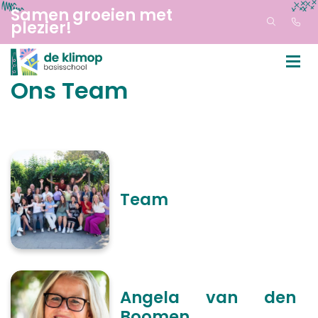
Samen groeien met
plezier!
Ons Team
Team
Angela van den
Boomen