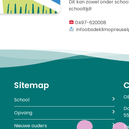
Dit kan zowel onder schoolti
schooltijd!
0497-620008
infoobsdeklimopreusel@
Sitemap
C
OB
School
Do
Opvang
55
Nieuwe ouders
Te