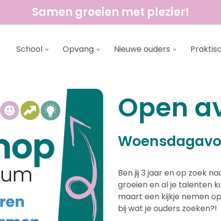
Samen groeien met plezier!
School
Opvang
Nieuwe ouders
Praktis
Open a
Woensdagavon
Ben jij 3 jaar en op zoek n
groeien en al je talenten
maart een kijkje nemen op 
bij wat je ouders zoeken?!