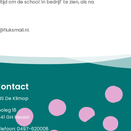
jd om de school 'in bedrijf' te zien, als na
fluksmail.nl.
ontact
S De Klimop
oleg 18
41 GH Reusel
lefoon: 0497-620008