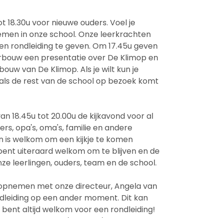
t 18.30u voor nieuwe ouders. Voel je
emen in onze school. Onze leerkrachten
een rondleiding te geven. Om 17.45u geven
rbouw een presentatie over De Klimop en
uw van De Klimop. Als je wilt kun je
als de rest van de school op bezoek komt
van 18.45u tot 20.00u de kijkavond voor al
ers, opa's, oma's, familie en andere
n is welkom om een kijkje te komen
bent uiteraard welkom om te blijven en de
ze leerlingen, ouders, team en de school.
t opnemen met onze directeur, Angela van
dleiding op een ander moment. Dit kan
e bent altijd welkom voor een rondleiding!